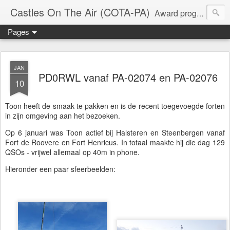
Castles On The Air (COTA-PA)
Award program for ham radio activities at castles in the Netherlands. COTA-PA is a member of the World Castle Award program.
Pages
JAN
PD0RWL vanaf PA-02074 en PA-02076
10
Toon heeft de smaak te pakken en is de recent toegevoegde forten
in zijn omgeving aan het bezoeken.
Op 6 januari was Toon actief bij Halsteren en Steenbergen vanaf
Fort de Roovere en Fort Henricus. In totaal maakte hij die dag 129
QSOs - vrijwel allemaal op 40m in phone.
Hieronder een paar sfeerbeelden: